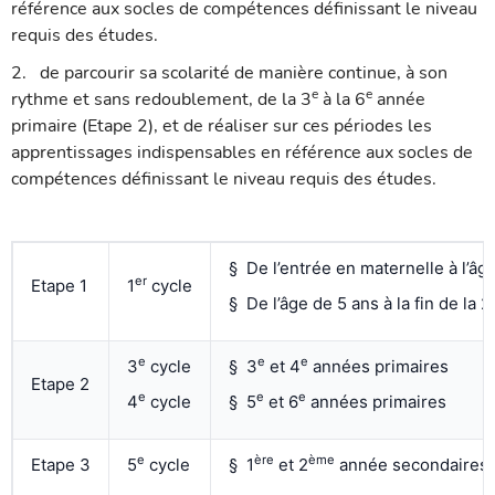
référence aux socles de compétences définissant le niveau
requis des études.
2.
de parcourir sa scolarité de manière continue, à son
e
e
rythme et sans redoublement, de la 3
à la 6
année
primaire (Etape 2), et de réaliser sur ces périodes les
apprentissages indispensables en référence aux socles de
compétences définissant le niveau requis des études.
§
De l’entrée en maternelle à l’âg
er
Etape 1
1
cycle
§
De l’âge de 5 ans à la fin de la 2
e
e
e
3
cycle
§
3
et 4
années primaires
Etape 2
e
e
e
4
cycle
§
5
et 6
années primaires
e
ère
ème
Etape 3
5
cycle
§
1
et 2
année secondaires